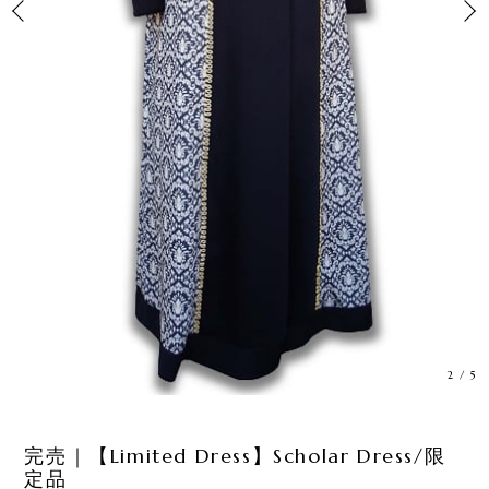
3
/
5
完売｜【Limited Dress】Scholar Dress/限
定品