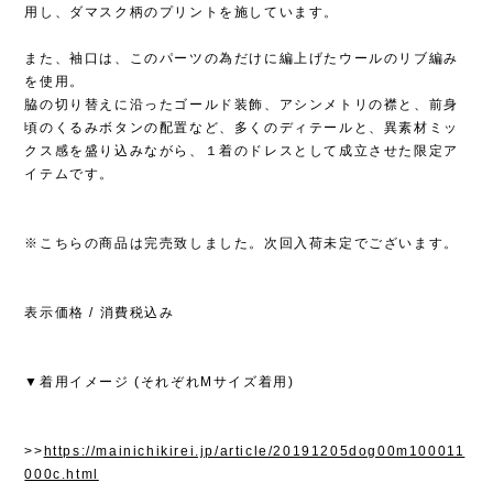
用し、ダマスク柄のプリントを施しています。
また、袖口は、このパーツの為だけに編上げたウールのリブ編み
を使用。
脇の切り替えに沿ったゴールド装飾、アシンメトリの襟と、前身
頃のくるみボタンの配置など、多くのディテールと、異素材ミッ
クス感を盛り込みながら、１着のドレスとして成立させた限定ア
イテムです。
※こちらの商品は完売致しました。次回入荷未定でございます。
表示価格 / 消費税込み
▼着用イメージ (それぞれMサイズ着用)
>>
https://mainichikirei.jp/article/20191205dog00m100011
000c.html