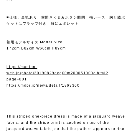
■仕様：裏地あり 前開きくるみボタン開閉 袖レース 胸と脇ポ
ケットはフラップ付き 肩にエポレット
着用モデルサイズ Model Size
172cm B82cm W60cm H89cm
https://mantan-
web.jp/photo/20190829dog00m200051000c.html?
page=001
https://mdpr.jp/news/detail/1863360
This striped one-piece dress is made of a jacquard weave
fabric, and the stripe print is applied on top of the
jacquard weave fabric, so that the pattern appears to rise