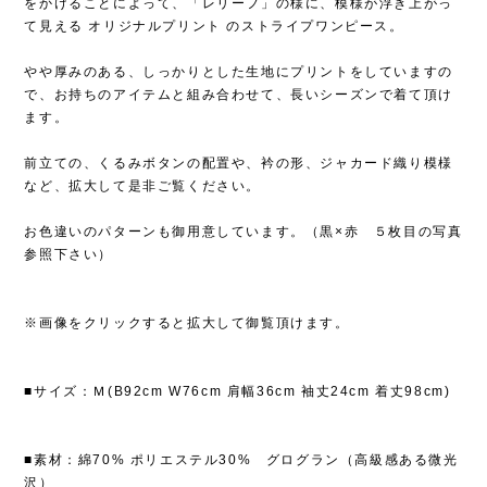
をかけることによって、「レリーフ」の様に、模様が浮き上がっ
て見える オリジナルプリント のストライプワンピース。
やや厚みのある、しっかりとした生地にプリントをしていますの
で、お持ちのアイテムと組み合わせて、長いシーズンで着て頂け
ます。
前立ての、くるみボタンの配置や、衿の形、ジャカード織り模様
など、拡大して是非ご覧ください。
お色違いのパターンも御用意しています。（黒×赤 ５枚目の写真
参照下さい）
※画像をクリックすると拡大して御覧頂けます。
■サイズ：Ｍ(B92cm W76cm 肩幅36cm 袖丈24cm 着丈98cm)
■素材：綿70% ポリエステル30% グログラン（高級感ある微光
沢）