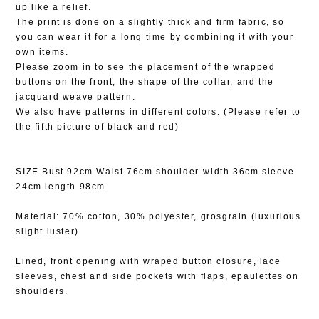
up like a relief.
The print is done on a slightly thick and firm fabric, so
you can wear it for a long time by combining it with your
own items.
Please zoom in to see the placement of the wrapped
buttons on the front, the shape of the collar, and the
jacquard weave pattern.
We also have patterns in different colors. (Please refer to
the fifth picture of black and red)
SIZE Bust 92cm Waist 76cm shoulder-width 36cm sleeve
24cm length 98cm
Material: 70% cotton, 30% polyester, grosgrain (luxurious
slight luster)
Lined, front opening with wraped button closure, lace
sleeves, chest and side pockets with flaps, epaulettes on
shoulders.